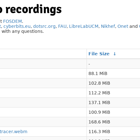
 recordings
at
FOSDEM
.
t
,
cyberbits.eu
,
dotsrc.org
,
FAU
,
LibreLabUCM
,
Nikhef
,
Onet
and
g
with any questions.
File Size
↓
-
88.1 MiB
102.8 MiB
112.2 MiB
137.1 MiB
100.9 MiB
168.6 MiB
ktracer.webm
116.3 MiB