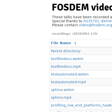
FOSDEM video
These talks have been recorded 
Special thanks to
AS35701
,
Belne
Please contact
video@fosdem.or
/2019/UD2.119/
File Name
↓
Parent directory/
toolthedocs.webm
toolthedocs.mp4
testautomated.webm
testautomated.mp4
sphinx.webm
sphinx.mp4
profiling_low_end_platforms_haw