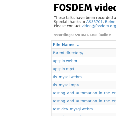
FOSDEM video
These talks have been recorded 
Special thanks to
AS35701
,
Belne
Please contact
video@fosdem.or
/2018/H.1308 (Rolin)/
File Name
↓
Parent directory/
upspin.webm
upspin.mp4
tls_mysql.webm
tls_mysql.mp4
testing_and_automation_in_the_e
testing_and_automation_in_the_e
test_dev_mysql.webm