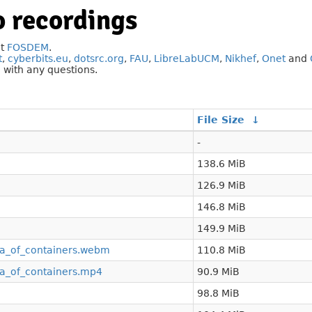
 recordings
at
FOSDEM
.
t
,
cyberbits.eu
,
dotsrc.org
,
FAU
,
LibreLabUCM
,
Nikhef
,
Onet
and
g
with any questions.
File Size
↓
-
138.6 MiB
126.9 MiB
146.8 MiB
149.9 MiB
ra_of_containers.webm
110.8 MiB
ra_of_containers.mp4
90.9 MiB
98.8 MiB